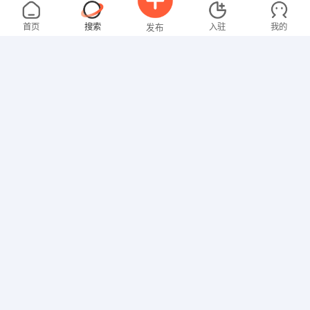
黄女士
面议
08-06
不限区域
全职
首页
搜索
入驻
我的
发布
技工/普工
邓先生
3000-4000元
08-06
不限区域
全职
高中
招聘信息
求职简历
技工/普工
沈女士
3000-4000元
08-06
不限区域
全职
大专
文员
欧女士
面议
08-06
不限区域
全职
大专