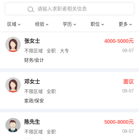
在校学生工作经验
本科
行政后勤
建筑装潢
确定
区域
经验
学历
职位
更多
三年以上工作经验
硕士
销售岗位
教师
张女士
4000-5000元
四年以上工作经验
博士
文员
护士
08-07
不限区域
全职
大专
五年以上工作经验
财务会计
传单派发
财务/会计
十年以上工作经验
超市零售
促销导购
邓女士
面议
网络IT
保健按摩
08-07
不限区域
全职
家政/保安
快递员
前台接待
收银员
技术员/工程师
陈先生
5000-8000元
08-07
水电/机修
部门经理
不限区域
全职